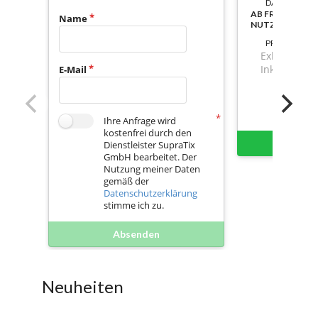
DAUER:
AB FREISCHAL
Name
NUTZBAR
PREIS
Exkl. Mwst.
Inkl. Mwst.
E-Mail
Ihre Anfrage wird
kostenfrei durch den
Sofort 
Dienstleister SupraTix
GmbH bearbeitet. Der
Nutzung meiner Daten
gemäß der
Datenschutzerklärung
stimme ich zu.
Absenden
Neuheiten