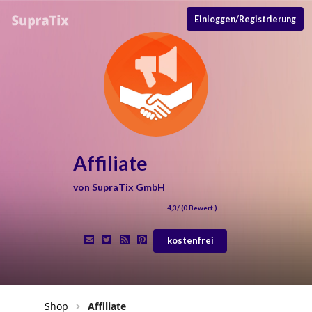
Einloggen/Registrierung
Affiliate
von
SupraTix GmbH
4,3
/ (
0
Bewert.)
kostenfrei
Shop
Affiliate