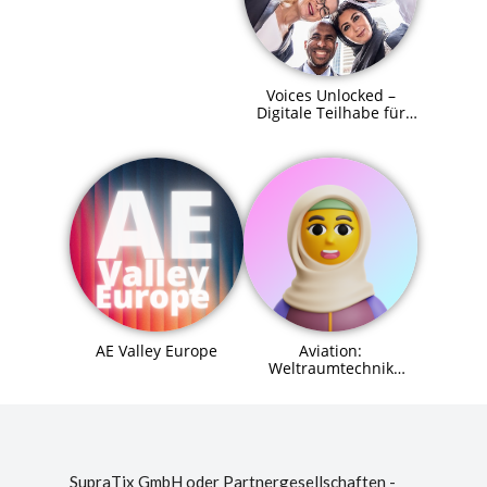
Voices Unlocked –
Digitale Teilhabe für
alle
AE Valley Europe
Aviation:
Weltraumtechnik
(Space Systems
Engineer) Agent (MCP)
SupraTix GmbH oder Partnergesellschaften -