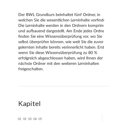
Kapitel
01
02
03
04
05