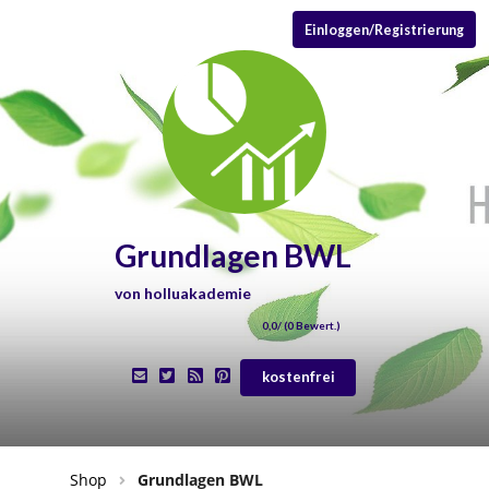
Einloggen/Registrierung
Grundlagen BWL
von
holluakademie
0,0
/ (
0
Bewert.)
kostenfrei
Shop
Grundlagen BWL