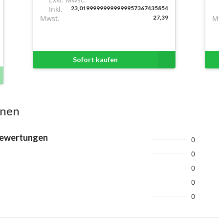
Inkl.
23,01999999999999957367435854
Mwst.
27,39
M
Sofort kaufen
onen
Bewertungen
0
0
0
0
0