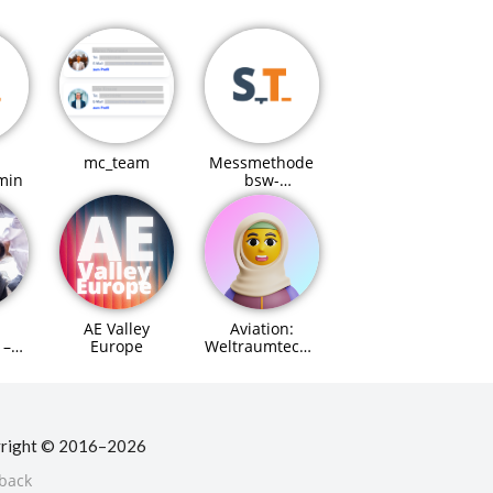
mc_team
Messmethode
min
bsw-
Referenzmodell
AE Valley
Aviation:
Europe
Weltraumtechnik
 –
(Space Systems
Engineer)
für
Agent (MCP)
right © 2016–2026
back