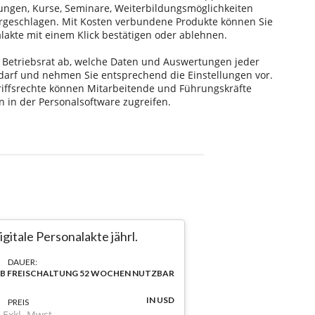
igitale Personalakte jährl.
DAUER:
B FREISCHALTUNG 52 WOCHEN NUTZBAR
IN USD
PREIS
Exkl. Mwst.