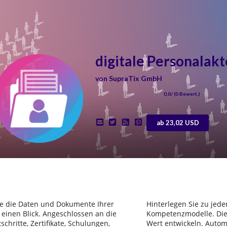
digitale Personalakt
von
SupraTix GmbH
0,0
/ (
0
Bewert.)
ab 23,02 USD