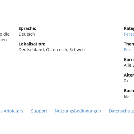
Sprache:
Kate
e die
Deutsch
Pers
nnen
Lokalisation:
Them
Deutschland, Österreich, Schweiz
Pers
Karri
Alle 
Alter
0+
Buch
60
es Anbieters
Support
Nutzungsbedingungen
Datenschutz