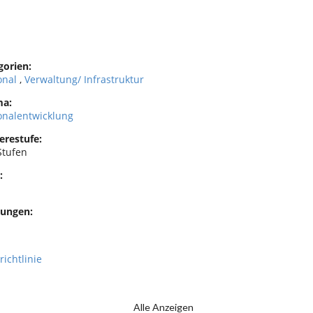
gorien:
onal
,
Verwaltung/ Infrastruktur
a:
onalentwicklung
erestufe:
Stufen
:
ungen:
richtlinie
Alle Anzeigen