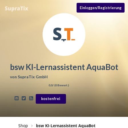
Einloggen/Registrierung
bsw KI-Lernassistent AquaBot
von
SupraTix GmbH
0,0
/ (
0
Bewert.)
kostenfrei
Shop
bsw KI-Lernassistent AquaBot