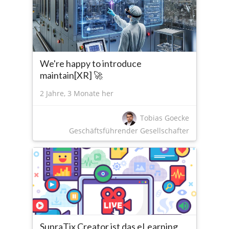
We're happy to introduce
maintain[XR] 🚀
2 Jahre, 3 Monate her
Tobias Goecke
Geschäftsführender Gesellschafter
SupraTix Creator ist das eLearning