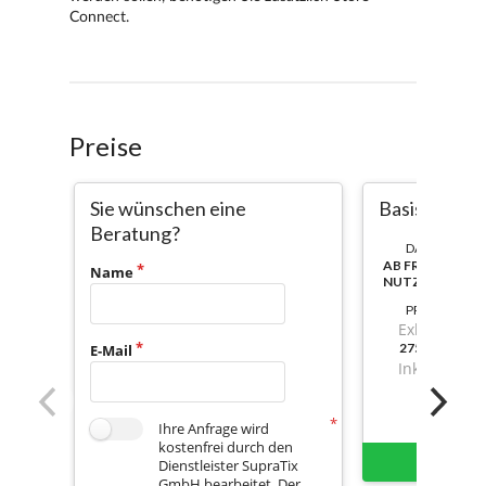
Preise
Sie wünschen eine
BasisCreator 
Beratung?
DAUER:
AB FREISCHAL
Name
NUTZBAR
PREIS
Exkl. Mwst.
275,7799999
E-Mail
Inkl. Mwst.
Ihre Anfrage wird
kostenfrei durch den
Sofort 
Dienstleister SupraTix
GmbH bearbeitet. Der