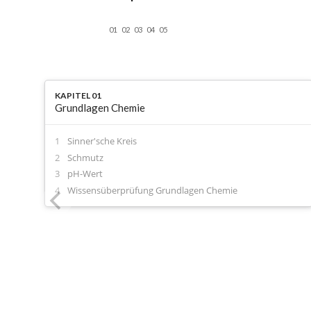
01
02
03
04
05
KAPITEL 01
Grundlagen Chemie
Sinner'sche Kreis
Schmutz
pH-Wert
Wissensüberprüfung Grundlagen Chemie