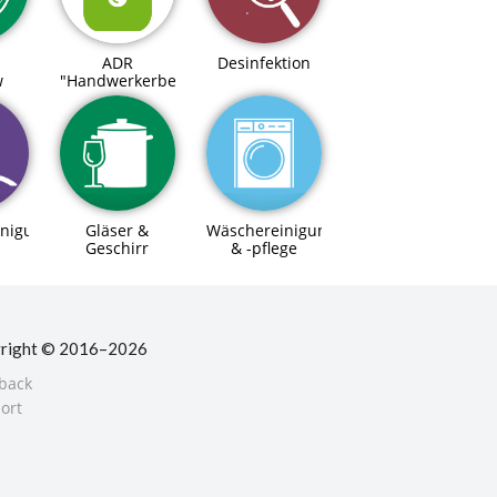
ADR
Desinfektion
w
"Handwerkerbefreiung"
inigung
Gläser &
Wäschereinigung
Geschirr
& -pflege
right © 2016–2026
back
ort