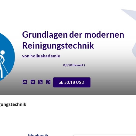
Grundlagen der modernen
Reinigungstechnik
von
holluakademie
0,0
/ (
0
Bewert.)
ab 53,18 USD
gungstechnik