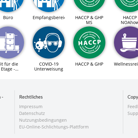
Büro
Empfangsbereich
HACCP & GHP
HACCP
MS
NOAho
it für die
COVID-19
HACCP & GHP
Wellnessre
Etage -
Unterweisung
rundkurs
 -
Rechtliches
Copy
Impressum
Feed
Datenschutz
Supp
Nutzungsbedingungen
EU-Online-Schlichtungs-Plattform