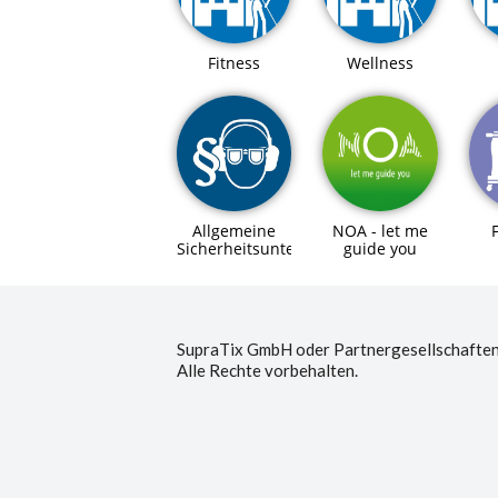
Fitness
Wellness
Allgemeine
NOA - let me
F
Sicherheitsunterweisung
guide you
G
SupraTix GmbH oder Partnergesellschaften
Alle Rechte vorbehalten.