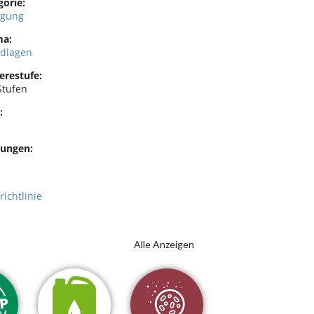
gorie:
igung
a:
dlagen
erestufe:
Stufen
:
ungen:
richtlinie
Alle Anzeigen