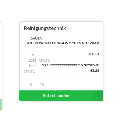
Reinigungstechnik
DAUER:
AB FREISCHALTUNG 4 WOCHEN NUTZBAR
IN USD
PREIS
Exkl. Mwst.
Inkl.
53,17999999999999971578290570
Mwst.
63,28
5
26
Sofort kaufen