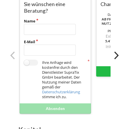
Sie wünschen eine
Changealot
Beratung?
DAUER:
AB FREISCHAL
Name
NUTZBAR
PREIS
Exkl. Mwst.
5.470,840000
E-Mail
Inkl. Mwst.
Ihre Anfrage wird
kostenfrei durch den
Sofort 
Dienstleister SupraTix
GmbH bearbeitet. Der
Nutzung meiner Daten
gemäß der
Datenschutzerklärung
stimme ich zu.
Absenden