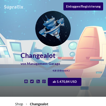
Einloggen/Registrierung
Changealot
von
Management Garage
4,8
/ (
0
Bewert.)
ab 5.470,84 USD
Shop
Changealot