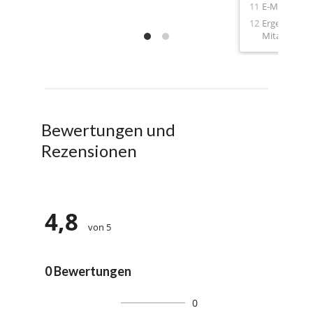
E-Mail von 
Ergebnisse 
Mitarbeiter
Bewertungen und
Rezensionen
4,8
von 5
0 Bewertungen
0