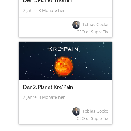
Der 1. Planet Thorrim
7 Jahre, 3 Monate her
Tobias Göcke
CEO of SupraTix
Der 2. Planet Kre’Pain
7 Jahre, 3 Monate her
Tobias Göcke
CEO of SupraTix