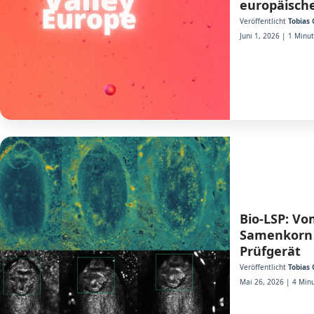
europäische
Veröffentlicht
Tobias 
Juni 1, 2026 | 1 Minu
Bio-LSP: Vo
Samenkorn
Prüfgerät
Veröffentlicht
Tobias 
Mai 26, 2026 | 4 Minu