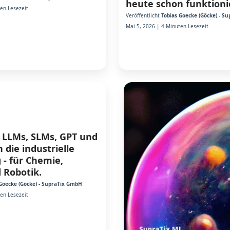
heute schon funktioni
en Lesezeit
Veröffentlicht
Tobias Goecke (Göcke) - S
Mai 5, 2026 | 4 Minuten Lesezeit
 LLMs, SLMs, GPT und
n die industrielle
- für Chemie,
 Robotik.
Goecke (Göcke) - SupraTix GmbH
en Lesezeit