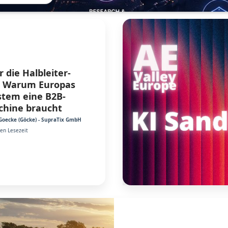
r die Halbleiter-
e: Warum Europas
stem eine B2B-
chine braucht
Goecke (Göcke) - SupraTix GmbH
ten Lesezeit