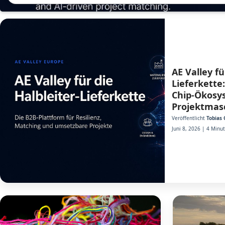
AE Valley fü
Lieferkett
Chip-Ökosy
Projektmas
Veröffentlicht
Tobias 
Juni 8, 2026 | 4 Minu