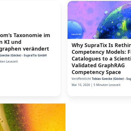
oom’s Taxonomie im
on KI und
Why SupraTix Is Rethi
raphen verändert
Competency Models: Fr
Goecke (Göcke) - SupraTix GmbH
Catalogues to a Scienti
ten Lesezeit
Validated GraphRAG
Competency Space
Veröffentlicht
Tobias Goecke (Göcke) - S
Mai 10, 2026 | 5 Minuten Lesezeit