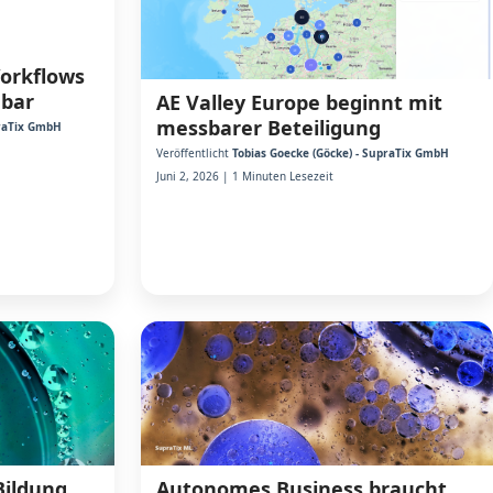
Workflows
dbar
AE Valley Europe beginnt mit
messbarer Beteiligung
praTix GmbH
Veröffentlicht
Tobias Goecke (Göcke) - SupraTix GmbH
Juni 2, 2026 | 1 Minuten Lesezeit
Bildung
Autonomes Business braucht