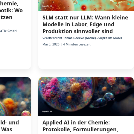
Chemie,
otik: Wo
utzen
SLM statt nur LLM: Wann kleine
Modelle in Labor, Edge und
Produktion sinnvoller sind
praTix GmbH
Veröffentlicht
Tobias Goecke (Göcke) - SupraTix GmbH
Mai 5, 2026 | 4 Minuten Lesezeit
ild- und
Applied AI in der Chemie:
: Was
Protokolle, Formulierungen,