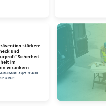
Prävention stärken:
Check und
urprofi“ Sicherheit
heit im
en verankern
Goecke (Göcke) - SupraTix GmbH
ten Lesezeit