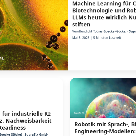
Machine Learning für 
Biotechnologie und Rob
LLMs heute wirklich N
stiften
Veröffentlicht
Tobias Goecke (Göcke) - Su
Mai 5, 2026 | 5 Minuten Lesezeit
für industrielle KI:
z, Nachweisbarkeit
Robotik mit Sprach-, B
Readiness
Engineering-Modellen
Goecke (Göcke) - SupraTix GmbH